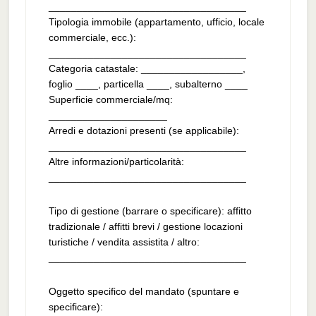
___________________________________
Tipologia immobile (appartamento, ufficio, locale
commerciale, ecc.):
___________________________________
Categoria catastale: __________________,
foglio ____, particella ____, subalterno ____
Superficie commerciale/mq:
_____________________
Arredi e dotazioni presenti (se applicabile):
___________________________________
Altre informazioni/particolarità:
___________________________________
Tipo di gestione (barrare o specificare): affitto
tradizionale / affitti brevi / gestione locazioni
turistiche / vendita assistita / altro:
___________________________________
Oggetto specifico del mandato (spuntare e
specificare):