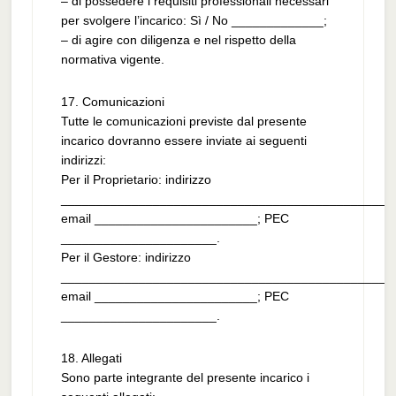
– di possedere i requisiti professionali necessari
per svolgere l’incarico: Sì / No _____________;
– di agire con diligenza e nel rispetto della
normativa vigente.
17. Comunicazioni
Tutte le comunicazioni previste dal presente
incarico dovranno essere inviate ai seguenti
indirizzi:
Per il Proprietario: indirizzo
_______________________________________________
email _______________________; PEC
______________________.
Per il Gestore: indirizzo
_______________________________________________
email _______________________; PEC
______________________.
18. Allegati
Sono parte integrante del presente incarico i