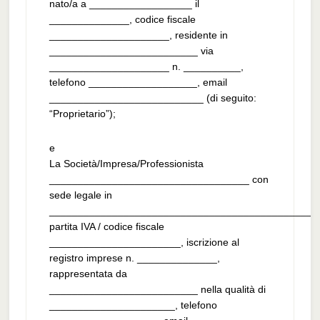
nato/a a __________________ il
______________, codice fiscale
_____________________, residente in
__________________________ via
_____________________ n. __________,
telefono ___________________, email
___________________________ (di seguito:
“Proprietario”);
e
La Società/Impresa/Professionista
___________________________________ con
sede legale in
_______________________________________________
partita IVA / codice fiscale
_______________________, iscrizione al
registro imprese n. ______________,
rappresentata da
__________________________ nella qualità di
______________________, telefono