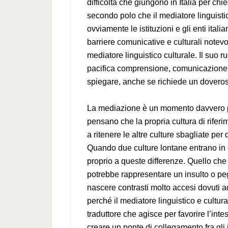
difficoltà che giungono in Italia per chie
secondo polo che il mediatore linguistic
ovviamente le istituzioni e gli enti italia
barriere comunicative e culturali notevo
mediatore linguistico culturale. Il suo r
pacifica comprensione, comunicazione 
spiegare, anche se richiede un dovero
La mediazione è un momento davvero pa
pensano che la propria cultura di riferi
a ritenere le altre culture sbagliate per
Quando due culture lontane entrano in co
proprio a queste differenze. Quello che
potrebbe rappresentare un insulto o pe
nascere contrasti molto accesi dovuti a
perché il mediatore linguistico e cultur
traduttore che agisce per favorire l’inte
creare un ponte di collegamento fra gli i