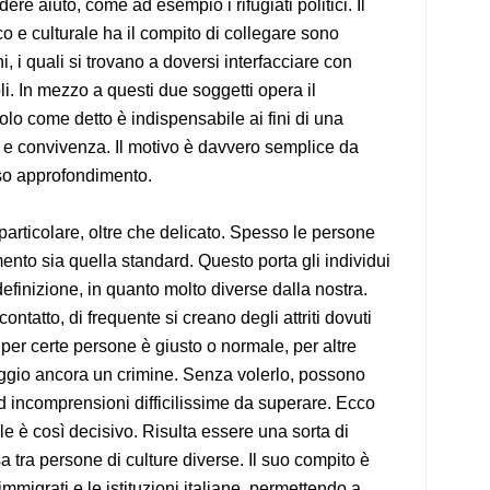
dere aiuto, come ad esempio i rifugiati politici. Il
o e culturale ha il compito di collegare sono
ni, i quali si trovano a doversi interfacciare con
li. In mezzo a questi due soggetti opera il
uolo come detto è indispensabile ai fini di una
e convivenza. Il motivo è davvero semplice da
so approfondimento.
rticolare, oltre che delicato. Spesso le persone
mento sia quella standard. Questo porta gli individui
 definizione, in quanto molto diverse dalla nostra.
ntatto, di frequente si creano degli attriti dovuti
 per certe persone è giusto o normale, per altre
ggio ancora un crimine. Senza volerlo, possono
d incomprensioni difficilissime da superare. Ecco
ale è così decisivo. Risulta essere una sorta di
sa tra persone di culture diverse. Il suo compito è
mmigrati e le istituzioni italiane, permettendo a