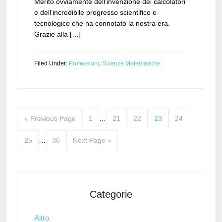
Merito ovviamente dell’invenzione dei calcolatori
e dell’incredibile progresso scientifico e
tecnologico che ha connotato la nostra era.
Grazie alla […]
Filed Under:
Professioni
,
Scienze Matematiche
« Previous Page
1
…
21
22
23
24
25
…
36
Next Page »
Categorie
Altro